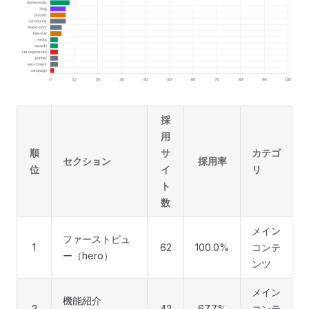
採
用
順
サ
カテゴ
セクション
採用率
位
イ
リ
ト
数
メイン
ファーストビュ
1
62
100.0%
コンテ
ー（hero）
ンツ
メイン
機能紹介
2
42
67.7%
コンテ