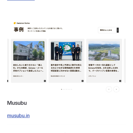
Musubu
musubu.in