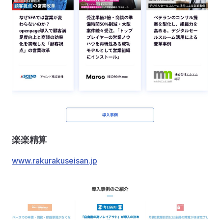
楽楽精算
www.rakurakuseisan.jp