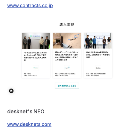
www.contracts.co.jp
desknet's NEO
www.desknets.com