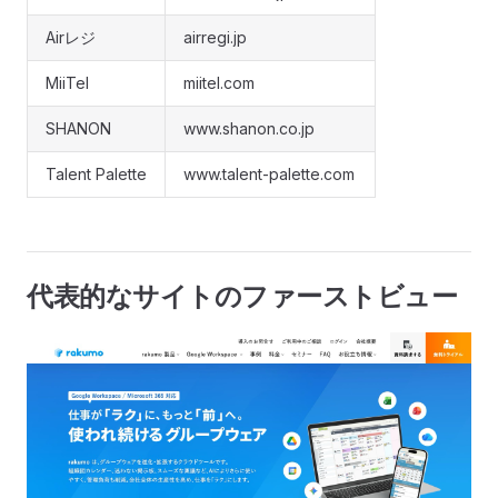
Airレジ
airregi.jp
MiiTel
miitel.com
SHANON
www.shanon.co.jp
Talent Palette
www.talent-palette.com
代表的なサイトのファーストビュー