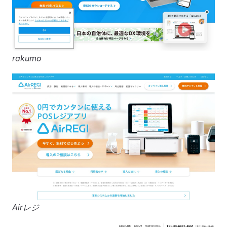
rakumo
Airレジ