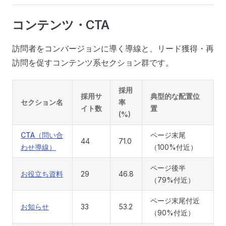
コンテンツ・CTA
訪問者をコンバージョンに導く導線と、リード獲得・再
訪問を促すコンテンツ系セクション群です。
採用
採用サ
典型的な配置位
セクション名
率
イト数
置
(%)
CTA（問い合
ページ末尾
44
71.0
わせ導線）
（100%付近）
ページ後半
お役立ち資料
29
46.8
（79%付近）
ページ末尾付近
お知らせ
33
53.2
（90%付近）