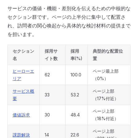
サービスの価値・機能・差別化を伝えるための中核的な
セクション群です。ページの上半分に集中して配置さ
れ、訪問者の関心喚起から具体的な検討材料の提供まで
を担います。
セクション
採用サ
採用
典型的な配置位
名
イト数
率(%)
置
ヒーローエ
ページ最上部
62
100.0
リア
（0%）
サービス概
ページ上部
33
53.2
要
（17%付近）
ページ上部
価値訴求
30
48.4
（18%付近）
ページ上部
課題解決
14
22.6