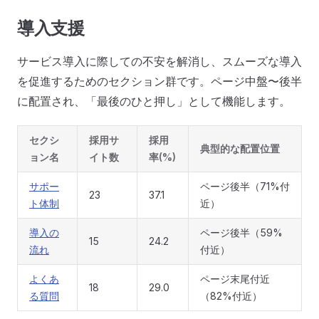
導入支援
サービス導入に際しての不安を解消し、スムーズな導入
を促進するためのセクション群です。ページ中盤〜後半
に配置され、「最後のひと押し」として機能します。
セクシ
採用サ
採用
典型的な配置位置
ョン名
イト数
率(%)
サポー
ページ後半（71%付
23
37.1
ト体制
近）
導入の
ページ後半（59%
15
24.2
流れ
付近）
よくあ
ページ末尾付近
18
29.0
る質問
（82%付近）