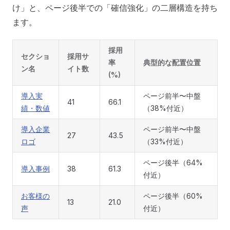
け」と、ページ後半での「確信強化」の二層構造を持ち
ます。
採用
セクショ
採用サ
率
典型的な配置位置
ン名
イト数
(%)
導入実
ページ前半〜中盤
41
66.1
績・数値
（38%付近）
導入企業
ページ前半〜中盤
27
43.5
ロゴ
（33%付近）
ページ後半（64%
導入事例
38
61.3
付近）
お客様の
ページ後半（60%
13
21.0
声
付近）