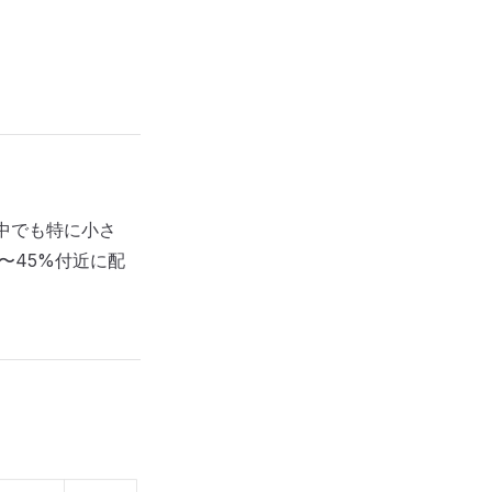
ン中でも特に小さ
0〜45%付近に配