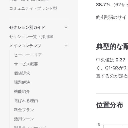
38.7%
（62サ
コミュニティ・ブランド型
約4割弱のサイ
セクション別ガイド
セクション一覧・採用率
典型的な
メインコンテンツ
ヒーローエリア
中央値は
0.37
サービス概要
く、Q1-Q3が
価値訴求
置するのが定石
課題解決
機能紹介
選ばれる理由
位置分布
料金プラン
活用シーン
製品ラインナップ