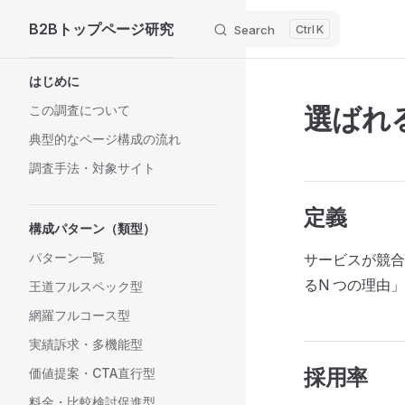
B2Bトップページ研究
Search
K
Skip to content
Sidebar Navigation
はじめに
選ばれ
この調査について
典型的なページ構成の流れ
調査手法・対象サイト
定義
構成パターン（類型）
パターン一覧
サービスが競合
るN つの理由
王道フルスペック型
網羅フルコース型
実績訴求・多機能型
採用率
価値提案・CTA直行型
料金・比較検討促進型