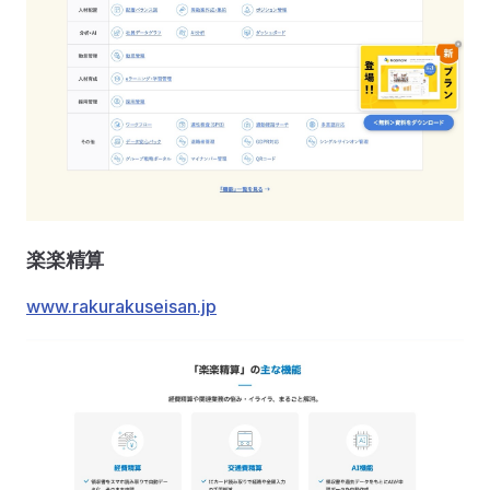
楽楽精算
www.rakurakuseisan.jp